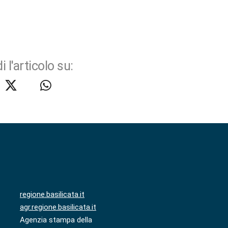
i l'articolo su:
regione.basilicata.it
agr.regione.basilicata.it
Agenzia stampa della