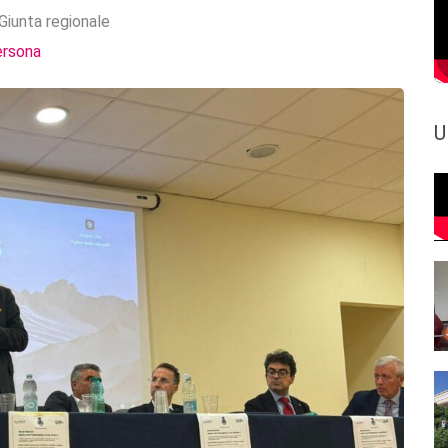
Giunta regionale
ersona
U