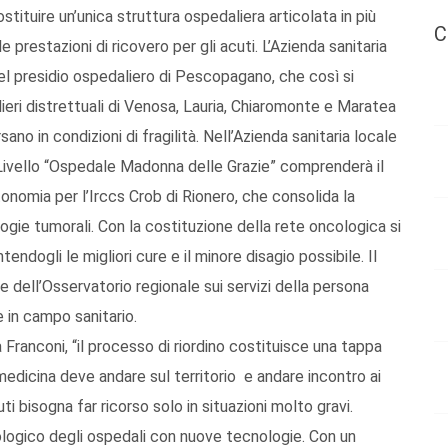
ostituire un’unica struttura ospedaliera articolata in più
C
 prestazioni di ricovero per gli acuti. L’Azienda sanitaria
 del presidio ospedaliero di Pescopagano, che così si
ieri distrettuali di Venosa, Lauria, Chiaromonte e Maratea
sano in condizioni di fragilità. Nell’Azienda sanitaria locale
I Livello “Ospedale Madonna delle Grazie” comprenderà il
tonomia per l’Irccs Crob di Rionero, che consolida la
gie tumorali. Con la costituzione della rete oncologica si
endogli le migliori cure e il minore disagio possibile. Il
e dell’Osservatorio regionale sui servizi della persona
 in campo sanitario.
 Franconi, “il processo di riordino costituisce una tappa
medicina deve andare sul territorio e andare incontro ai
uti bisogna far ricorso solo in situazioni molto gravi.
logico degli ospedali con nuove tecnologie. Con un