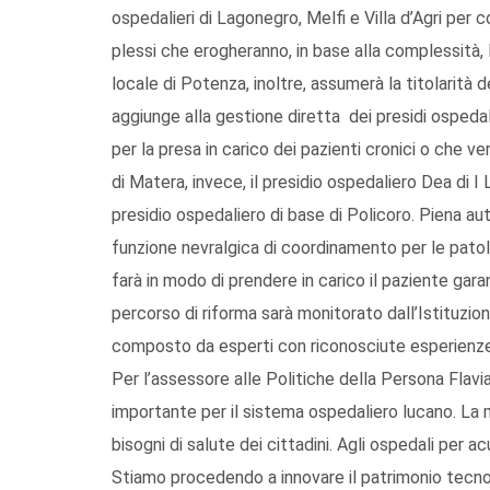
ospedalieri di Lagonegro, Melfi e Villa d’Agri per c
plessi che erogheranno, in base alla complessità, le
locale di Potenza, inoltre, assumerà la titolarità
aggiunge alla gestione diretta dei presidi ospedal
per la presa in carico dei pazienti cronici o che ver
di Matera, invece, il presidio ospedaliero Dea di 
presidio ospedaliero di base di Policoro. Piena au
funzione nevralgica di coordinamento per le patolo
farà in modo di prendere in carico il paziente garant
percorso di riforma sarà monitorato dall’Istituzion
composto da esperti con riconosciute esperienze
Per l’assessore alle Politiche della Persona Flavia
importante per il sistema ospedaliero lucano. La 
bisogni di salute dei cittadini. Agli ospedali per ac
Stiamo procedendo a innovare il patrimonio tecno