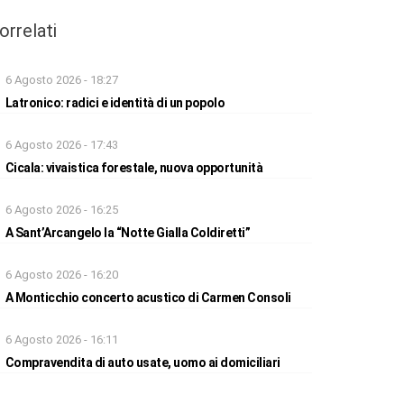
orrelati
6 Agosto 2026 - 18:27
Latronico: radici e identità di un popolo
6 Agosto 2026 - 17:43
Cicala: vivaistica forestale, nuova opportunità
6 Agosto 2026 - 16:25
A Sant’Arcangelo la “Notte Gialla Coldiretti”
6 Agosto 2026 - 16:20
A Monticchio concerto acustico di Carmen Consoli
6 Agosto 2026 - 16:11
Compravendita di auto usate, uomo ai domiciliari