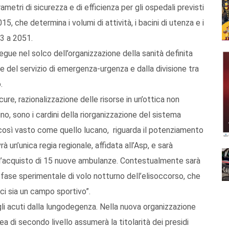
rametri di sicurezza e di efficienza per gli ospedali previsti
5, che determina i volumi di attività, i bacini di utenza e i
73 a 2051.
egue nel solco dell’organizzazione della sanità definita
ione del servizio di emergenza-urgenza e dalla divisione tra
.
cure, razionalizzazione delle risorse in un’ottica non
ino, sono i cardini della riorganizzazione del sistema
io così vasto come quello lucano, riguarda il potenziamento
rà un’unica regia regionale, affidata all’Asp, e sarà
on l’acquisto di 15 nuove ambulanze. Contestualmente sarà
 fase sperimentale di volo notturno dell’elisoccorso, che
ci sia un campo sportivo”.
 gli acuti dalla lungodegenza. Nella nuova organizzazione
ea di secondo livello assumerà la titolarità dei presidi