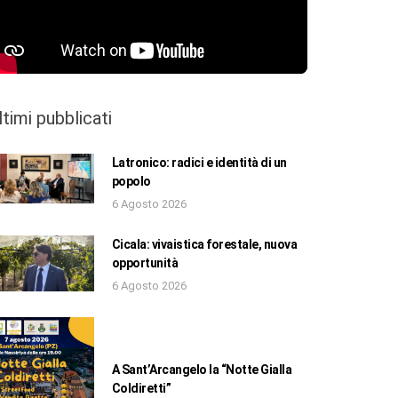
ltimi pubblicati
Latronico: radici e identità di un
popolo
6 Agosto 2026
Cicala: vivaistica forestale, nuova
opportunità
6 Agosto 2026
A Sant’Arcangelo la “Notte Gialla
Coldiretti”