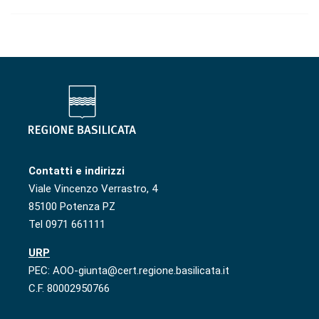
Contatti e indirizzi
Viale Vincenzo Verrastro, 4
85100 Potenza PZ
Tel 0971 661111
URP
PEC: AOO-giunta@cert.regione.basilicata.it
C.F. 80002950766