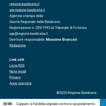
regione.basilicata.it
agr.regione.basilicata.it
Agenzia stampa della
Giunta Regionale della Basilicata
Registrazione n. 209/1995 al Tribunale di Potenza
agr@regione.basilicata.it
Direttore responsabile:
Massimo Brancati
Redazione
Link utili
Lista RSS
Note legali
Privacy
Area riservata
©2025 Regione Basilicata
05
/
08
:
Cupparo: a Fardella segnale contro lo spopolamento
05
/