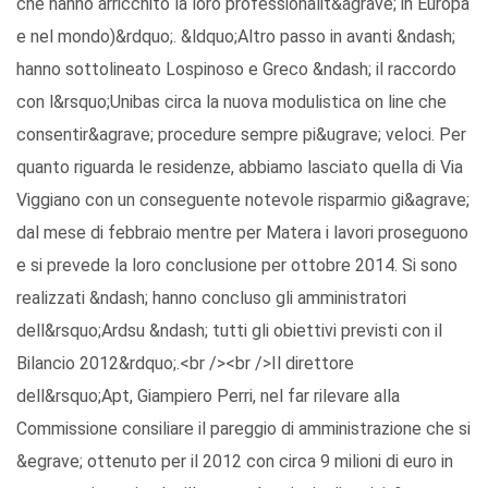
che hanno arricchito la loro professionalit&agrave; in Europa
e nel mondo)&rdquo;. &ldquo;Altro passo in avanti &ndash;
hanno sottolineato Lospinoso e Greco &ndash; il raccordo
con l&rsquo;Unibas circa la nuova modulistica on line che
consentir&agrave; procedure sempre pi&ugrave; veloci. Per
quanto riguarda le residenze, abbiamo lasciato quella di Via
Viggiano con un conseguente notevole risparmio gi&agrave;
dal mese di febbraio mentre per Matera i lavori proseguono
e si prevede la loro conclusione per ottobre 2014. Si sono
realizzati &ndash; hanno concluso gli amministratori
dell&rsquo;Ardsu &ndash; tutti gli obiettivi previsti con il
Bilancio 2012&rdquo;.<br /><br />Il direttore
dell&rsquo;Apt, Giampiero Perri, nel far rilevare alla
Commissione consiliare il pareggio di amministrazione che si
&egrave; ottenuto per il 2012 con circa 9 milioni di euro in