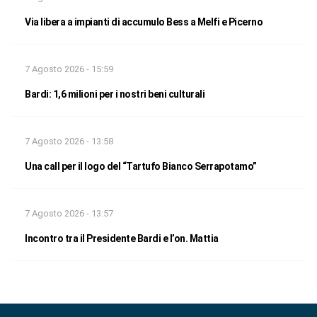
Via libera a impianti di accumulo Bess a Melfi e Picerno
7 Agosto 2026 - 15:59
Bardi: 1,6 milioni per i nostri beni culturali
7 Agosto 2026 - 13:58
Una call per il logo del “Tartufo Bianco Serrapotamo”
7 Agosto 2026 - 13:57
Incontro tra il Presidente Bardi e l’on. Mattia