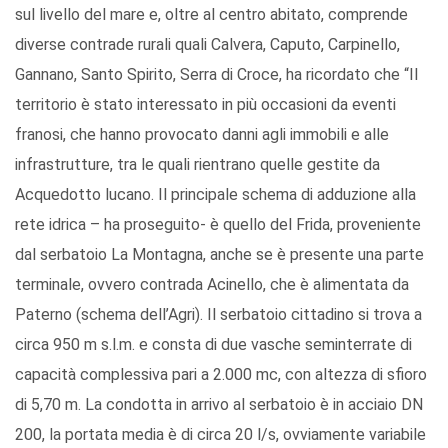
sul livello del mare e, oltre al centro abitato, comprende
diverse contrade rurali quali Calvera, Caputo, Carpinello,
Gannano, Santo Spirito, Serra di Croce, ha ricordato che “Il
territorio è stato interessato in più occasioni da eventi
franosi, che hanno provocato danni agli immobili e alle
infrastrutture, tra le quali rientrano quelle gestite da
Acquedotto lucano. Il principale schema di adduzione alla
rete idrica – ha proseguito- è quello del Frida, proveniente
dal serbatoio La Montagna, anche se è presente una parte
terminale, ovvero contrada Acinello, che è alimentata da
Paterno (schema dell’Agri). Il serbatoio cittadino si trova a
circa 950 m s.l.m. e consta di due vasche seminterrate di
capacità complessiva pari a 2.000 mc, con altezza di sfioro
di 5,70 m. La condotta in arrivo al serbatoio è in acciaio DN
200, la portata media è di circa 20 l/s, ovviamente variabile