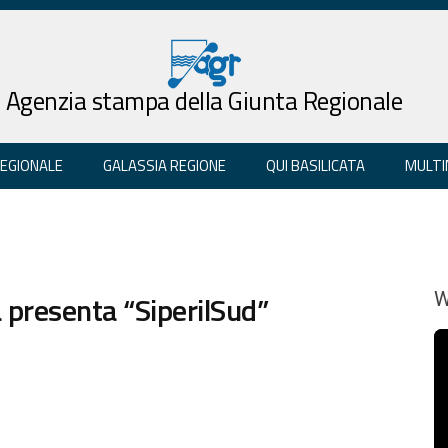
Agenzia stampa della Giunta Regionale
REGIONALE
GALASSIA REGIONE
QUI BASILICATA
MULTI
presenta “SiperilSud”
W