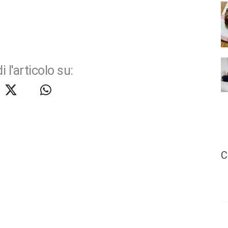
i l'articolo su:
C