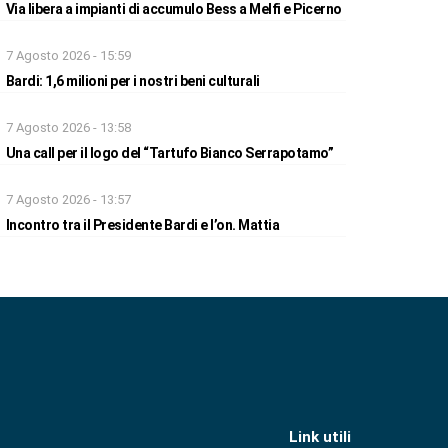
Via libera a impianti di accumulo Bess a Melfi e Picerno
7 Agosto 2026 - 15:59
Bardi: 1,6 milioni per i nostri beni culturali
7 Agosto 2026 - 13:58
Una call per il logo del “Tartufo Bianco Serrapotamo”
7 Agosto 2026 - 13:57
Incontro tra il Presidente Bardi e l’on. Mattia
Link utili