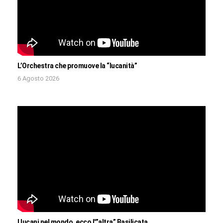
L’Orchestra che promuove la “lucanità”
6 Agosto 2026
I lucani nel mondo, ecco l'”altra” Basilicata