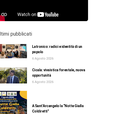
ltimi pubblicati
Latronico: radici e identità di un
popolo
6 Agosto 2026
Cicala: vivaistica forestale, nuova
opportunità
6 Agosto 2026
A Sant’Arcangelo la “Notte Gialla
Coldiretti”