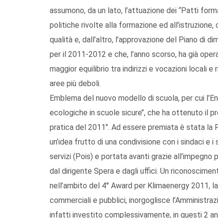
assumono, da un lato, l’attuazione dei “Patti form
politiche rivolte alla formazione ed all’istruzione, c
qualità e, dall’altro, l’approvazione del Piano d
per il 2011-2012 e che, l’anno scorso, ha già ope
maggior equilibrio tra indirizzi e vocazioni locali e
aree più deboli.
Emblema del nuovo modello di scuola, per cui l’En
ecologiche in scuole sicure’’, che ha ottenuto il
pratica del 2011". Ad essere premiata è stata la P
un’idea frutto di una condivisione con i sindaci e i
servizi (Pois) e portata avanti grazie all’impegno p
dal dirigente Spera e dagli uffici. Un riconoscime
nell’ambito del 4° Award per Klimaenergy 2011, la F
commerciali e pubblici, inorgoglisce l’Amministraz
infatti investito complessivamente, in questi 2 ann