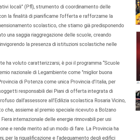
ativi locali” (Pfl), strumento di coordinamento delle
on la finalità di pianificarne l’offerta e rafforzarne la
i dimensionamento scolastico, che stiamo già predisponendo
rato una saggia riaggregazione delle scuole, creando
 rinvigorendo la presenza di istituzioni scolastiche nelle
te ha voluto caratterizzarsi, è poi il programma “Scuole
 premio nazionale di Legambiente come "miglior buona
rovincia di Potenza come unica Provincia d’Italia, per
 soggetti responsabili dei Piani di offerta integrata di
rofuso dall’assessore all’Edilizia scolastica Rosaria Vicino,
nto che, assieme al premio speciale ricevuto a Bolzano
iera internazionale delle energie rinnovabili per usi
ione e rende merito ad un modo di fare. La Provincia ha
i, per la riqualificazione e l’adeguamento degli edifici