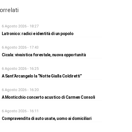
orrelati
6 Agosto 2026 - 18:27
Latronico: radici e identità di un popolo
6 Agosto 2026 - 17:43
Cicala: vivaistica forestale, nuova opportunità
6 Agosto 2026 - 16:25
A Sant’Arcangelo la “Notte Gialla Coldiretti”
6 Agosto 2026 - 16:20
A Monticchio concerto acustico di Carmen Consoli
6 Agosto 2026 - 16:11
Compravendita di auto usate, uomo ai domiciliari