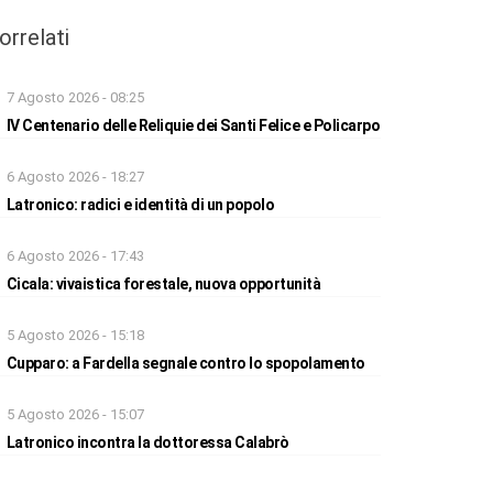
orrelati
7 Agosto 2026 - 08:25
IV Centenario delle Reliquie dei Santi Felice e Policarpo
6 Agosto 2026 - 18:27
Latronico: radici e identità di un popolo
6 Agosto 2026 - 17:43
Cicala: vivaistica forestale, nuova opportunità
5 Agosto 2026 - 15:18
Cupparo: a Fardella segnale contro lo spopolamento
5 Agosto 2026 - 15:07
Latronico incontra la dottoressa Calabrò