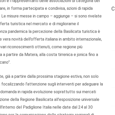
atori e i rappresentanti delle associazioni di categoria del
C
uare, in forma partecipata e condivisa, azioni di rapida
ca. Le misure messe in campo – aggiunge – si sono rivelate
fferta turistica nel mercato e di migliorarne il
za pandemica la percezione della Basilicata turistica è
era novità dell’offerta italiana in ambito internazionale,
 vari riconoscimenti ottenuti, come regione più
za a partire da Matera, alla costa tirrenica e jonica fino a
cano”.
e, già a partire dalla prossima stagione estiva, non solo
 focalizzando l’attenzione sugli interventi per adeguare la
na domanda in rapida evoluzione soprattutto sui mercati
azione della Regione Basilicata all’esposizione universale
’interno del Padiglione Italia nelle date dal 24 al 30
one per la comunicazione delle strategie regionali di