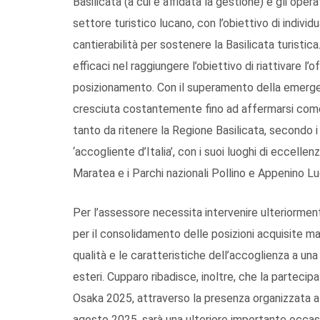
Basilicata (a cui è affidata la gestione) e gli oper
settore turistico lucano, con l’obiettivo di individ
cantierabilità per sostenere la Basilicata turisti
efficaci nel raggiungere l’obiettivo di riattivare l’o
posizionamento. Con il superamento della emergen
cresciuta costantemente fino ad affermarsi come v
tanto da ritenere la Regione Basilicata, secondo i
‘accogliente d’Italia’, con i suoi luoghi di eccellen
Maratea e i Parchi nazionali Pollino e Appenino Lu
Per l’assessore necessita intervenire ulteriorment
per il consolidamento delle posizioni acquisite ma
qualità e le caratteristiche dell’accoglienza a u
esteri. Cupparo ribadisce, inoltre, che la partecip
Osaka 2025, attraverso la presenza organizzata all
agosto 2025, sarà una ulteriore importante occasi