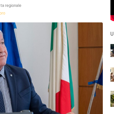
ta regionale
oro
U