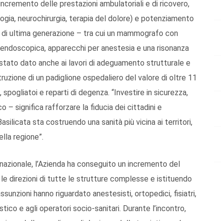
: incremento delle prestazioni ambulatoriali e di ricovero,
logia, neurochirurgia, terapia del dolore) e potenziamento
e di ultima generazione – tra cui un mammografo con
 endoscopica, apparecchi per anestesia e una risonanza
stato dato anche ai lavori di adeguamento strutturale e
uzione di un padiglione ospedaliero del valore di oltre 11
 spogliatoi e reparti di degenza. “Investire in sicurezza,
– significa rafforzare la fiducia dei cittadini e
Basilicata sta costruendo una sanità più vicina ai territori,
ella regione”.
 nazionale, l’Azienda ha conseguito un incremento del
e direzioni di tutte le strutture complesse e istituendo
sunzioni hanno riguardato anestesisti, ortopedici, fisiatri,
istico e agli operatori socio-sanitari. Durante l’incontro,