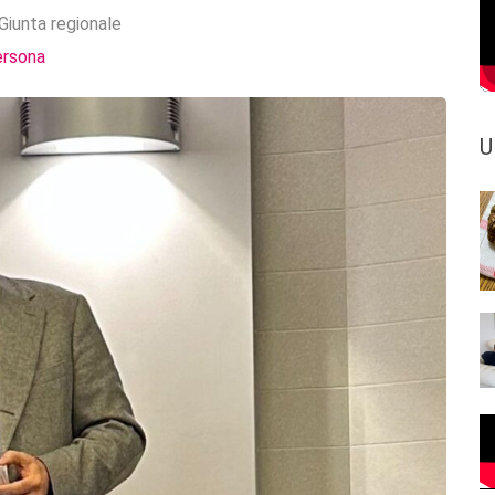
Giunta regionale
ersona
U