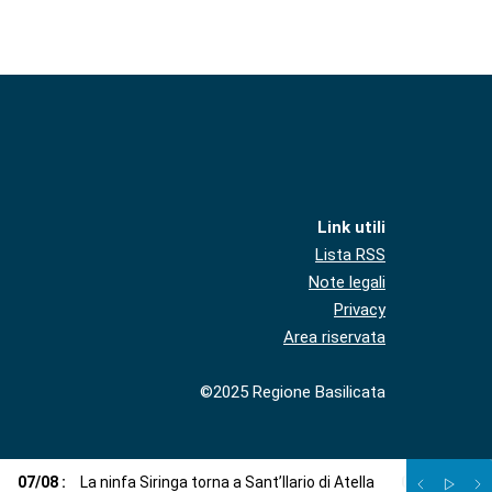
Link utili
Lista RSS
Note legali
Privacy
Area riservata
©2025 Regione Basilicata
07
/
08
:
La ninfa Siringa torna a Sant’Ilario di Atella
07
/
08
:
Voci