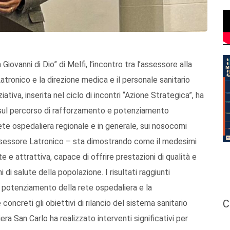
iovanni di Dio” di Melfi, l’incontro tra l’assessore alla
tronico e la direzione medica e il personale sanitario
ativa, inserita nel ciclo di incontri “Azione Strategica”, ha
sul percorso di rafforzamento e potenziamento
ete ospedaliera regionale e in generale, sui nosocomi
 l’assessore Latronico – sta dimostrando come il medesimi
e e attrattiva, capace di offrire prestazioni di qualità e
i salute della popolazione. I risultati raggiunti
i potenziamento della rete ospedaliera e la
C
oncreti gli obiettivi di rilancio del sistema sanitario
iera San Carlo ha realizzato interventi significativi per