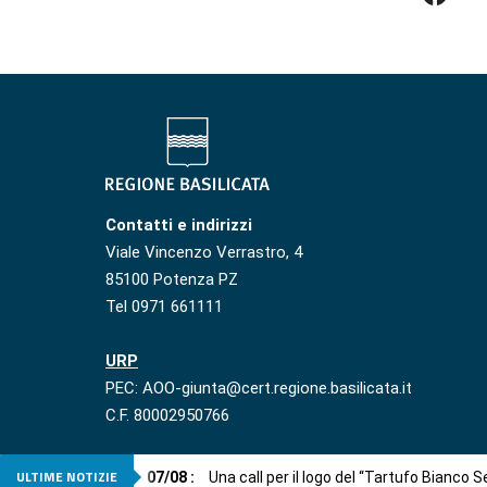
Contatti e indirizzi
Viale Vincenzo Verrastro, 4
85100 Potenza PZ
Tel 0971 661111
URP
PEC: AOO-giunta@cert.regione.basilicata.it
C.F. 80002950766
ULTIME NOTIZIE
07
/
08
:
Una call per il logo del “Tartufo Bianco