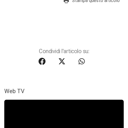
Stampa questo articolo
Condividi l'articolo su:
Web TV