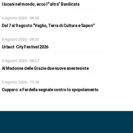
I lucani nel mondo, ecco l'”altra” Basilicata
6 Agosto 2026 - 08:50
Dal 7 al 9 agosto “Vaglio, Terra di Cultura e Sapori”
6 Agosto 2026 - 08:35
Urbact City Festival 2026
6 Agosto 2026 - 08:27
Al Madonna delle Grazie due nuove anestesiste
5 Agosto 2026 - 15:18
Cupparo: a Fardella segnale contro lo spopolamento