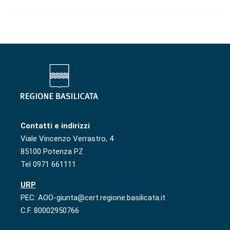
Contatti e indirizzi
Viale Vincenzo Verrastro, 4
85100 Potenza PZ
Tel 0971 661111
URP
PEC: AOO-giunta@cert.regione.basilicata.it
C.F. 80002950766