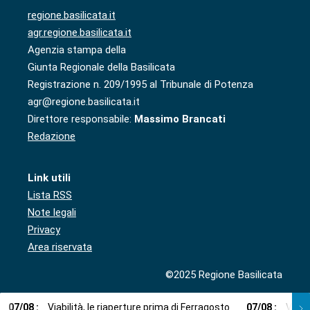
regione.basilicata.it
agr.regione.basilicata.it
Agenzia stampa della
Giunta Regionale della Basilicata
Registrazione n. 209/1995 al Tribunale di Potenza
agr@regione.basilicata.it
Direttore responsabile:
Massimo Brancati
Redazione
Link utili
Lista RSS
Note legali
Privacy
Area riservata
©2025 Regione Basilicata
07
/
08
:
Viabilità, le riaperture prima di Ferragosto
07
/
08
:
Via l