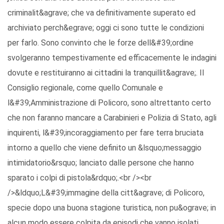
criminalit&agrave; che va definitivamente superato ed
archiviato perch&egrave; oggi ci sono tutte le condizioni
per farlo. Sono convinto che le forze dell&#39;ordine
svolgeranno tempestivamente ed efficacemente le indagini
dovute e restituiranno ai cittadini la tranquillit&agrave;. Il
Consiglio regionale, come quello Comunale e
l&#39;Amministrazione di Policoro, sono altrettanto certo
che non faranno mancare a Carabinieri e Polizia di Stato, agli
inquirenti, l&#39;incoraggiamento per fare terra bruciata
intorno a quello che viene definito un &lsquo;messaggio
intimidatorio&rsquo; lanciato dalle persone che hanno
sparato i colpi di pistola&rdquo;.<br /><br
/>&ldquo;L&#39;immagine della citt&agrave; di Policoro,
specie dopo una buona stagione turistica, non pu&ograve; in
alcun modo essere colpita da episodi che vanno isolati,