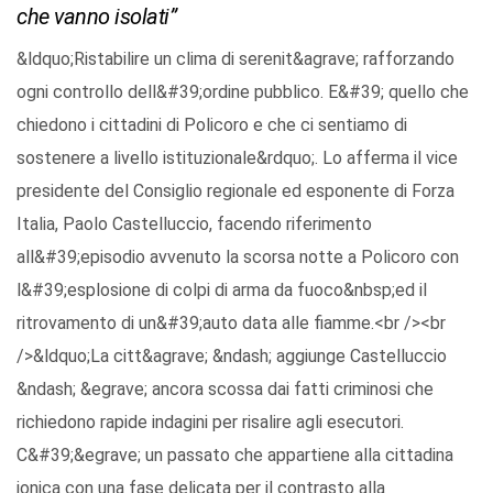
che vanno isolati”
&ldquo;Ristabilire un clima di serenit&agrave; rafforzando
ogni controllo dell&#39;ordine pubblico. E&#39; quello che
chiedono i cittadini di Policoro e che ci sentiamo di
sostenere a livello istituzionale&rdquo;. Lo afferma il vice
presidente del Consiglio regionale ed esponente di Forza
Italia, Paolo Castelluccio, facendo riferimento
all&#39;episodio avvenuto la scorsa notte a Policoro con
l&#39;esplosione di colpi di arma da fuoco&nbsp;ed il
ritrovamento di un&#39;auto data alle fiamme.<br /><br
/>&ldquo;La citt&agrave; &ndash; aggiunge Castelluccio
&ndash; &egrave; ancora scossa dai fatti criminosi che
richiedono rapide indagini per risalire agli esecutori.
C&#39;&egrave; un passato che appartiene alla cittadina
jonica con una fase delicata per il contrasto alla