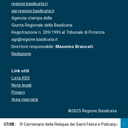
regione.basilicata.it
agr.regione.basilicata.it
Agenzia stampa della
Giunta Regionale della Basilicata
Registrazione n. 209/1995 al Tribunale di Potenza
agr@regione.basilicata.it
Direttore responsabile:
Massimo Brancati
Redazione
Link utili
Lista RSS
Note legali
Privacy
Area riservata
©2025 Regione Basilicata
07
/
08
:
IV Centenario delle Reliquie dei Santi Felice e Policarpo
0