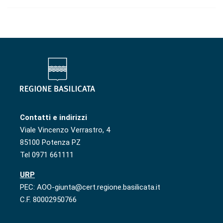
Contatti e indirizzi
Viale Vincenzo Verrastro, 4
85100 Potenza PZ
Tel 0971 661111
URP
PEC: AOO-giunta@cert.regione.basilicata.it
C.F. 80002950766