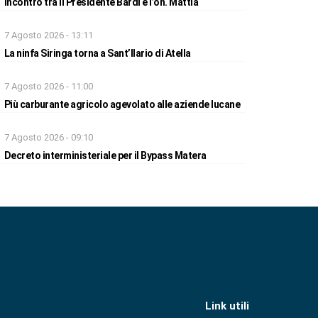
Incontro tra il Presidente Bardi e l’on. Mattia
7 Agosto 2026 - 13:11
La ninfa Siringa torna a Sant’Ilario di Atella
7 Agosto 2026 - 11:00
Più carburante agricolo agevolato alle aziende lucane
7 Agosto 2026 - 09:10
Decreto interministeriale per il Bypass Matera
Link utili