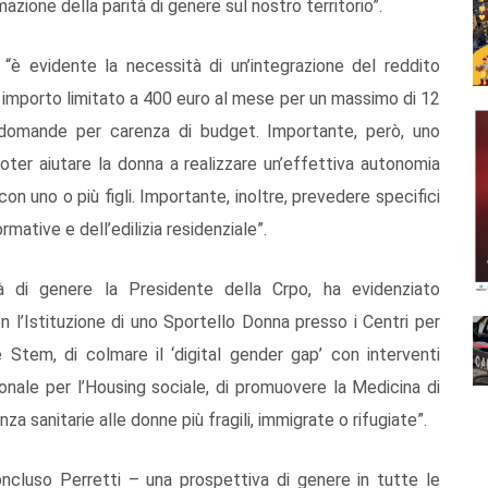
ione della parità di genere sul nostro territorio”.
à “è evidente la necessità di un’integrazione del reddito
n importo limitato a 400 euro al mese per un massimo di 12
 domande per carenza di budget. Importante, però, uno
oter aiutare la donna a realizzare un’effettiva autonomia
on uno o più figli. Importante, inoltre, prevedere specifici
rmative e dell’edilizia residenziale”.
tà di genere la Presidente della Crpo, ha evidenziato
on l’Istituzione di uno Sportello Donna presso i Centri per
ne Stem, di colmare il ‘digital gender gap’ con interventi
gionale per l’Housing sociale, di promuovere la Medicina di
nza sanitarie alle donne più fragili, immigrate o rifugiate”.
ncluso Perretti – una prospettiva di genere in tutte le