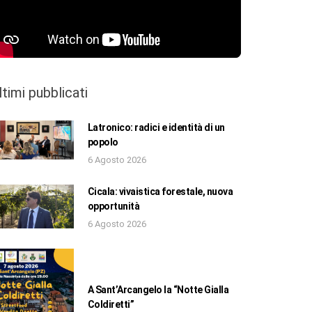
ltimi pubblicati
Latronico: radici e identità di un
popolo
6 Agosto 2026
Cicala: vivaistica forestale, nuova
opportunità
6 Agosto 2026
A Sant’Arcangelo la “Notte Gialla
Coldiretti”