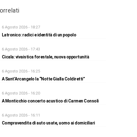
orrelati
6 Agosto 2026 - 18:27
Latronico: radici e identità di un popolo
6 Agosto 2026 - 17:43
Cicala: vivaistica forestale, nuova opportunità
6 Agosto 2026 - 16:25
A Sant’Arcangelo la “Notte Gialla Coldiretti”
6 Agosto 2026 - 16:20
A Monticchio concerto acustico di Carmen Consoli
6 Agosto 2026 - 16:11
Compravendita di auto usate, uomo ai domiciliari