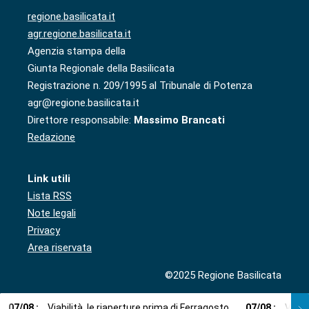
regione.basilicata.it
agr.regione.basilicata.it
Agenzia stampa della
Giunta Regionale della Basilicata
Registrazione n. 209/1995 al Tribunale di Potenza
agr@regione.basilicata.it
Direttore responsabile:
Massimo Brancati
Redazione
Link utili
Lista RSS
Note legali
Privacy
Area riservata
©2025 Regione Basilicata
07
/
08
:
Viabilità, le riaperture prima di Ferragosto
07
/
08
:
Via l