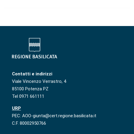
Contatti e indirizzi
Viale Vincenzo Verrastro, 4
85100 Potenza PZ
Tel 0971 661111
URP
PEC: AOO-giunta@cert.regione.basilicata.it
C.F. 80002950766