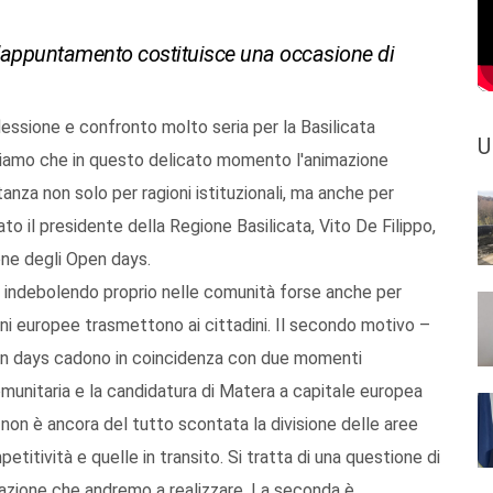
 l’appuntamento costituisce una occasione di
lessione e confronto molto seria per la Basilicata
U
eniamo che in questo delicato momento l'animazione
anza non solo per ragioni istituzionali, ma anche per
rato il presidente della Regione Basilicata, Vito De Filippo,
one degli Open days.
ù indebolendo proprio nelle comunità forse anche per
oni europee trasmettono ai cittadini. Il secondo motivo –
pen days cadono in coincidenza con due momenti
munitaria e la candidatura di Matera a capitale europea
 non è ancora del tutto scontata la divisione delle aree
titività e quelle in transito. Si tratta di una questione di
zione che andremo a realizzare. La seconda è