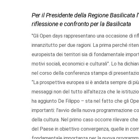
Per il Presidente della Regione Basilicata
riflessione e confronto per la Basilicata
"Gli Open days rappresentano una occasione di rif
innanzitutto per due ragioni. La prima perché rit
europeista dei territori sia di fondamentale import
motivi sociali, economici e culturali”. Lo ha dichia
nel corso della conferenza stampa di presentazi
“La prospettiva europea si è andata sempre di pi
messaggi non del tutto all'altezza che le istituzi
ha aggiunto De Filippo – sta nel fatto che gli O
importanti: l'avvio della nuova programmazione co
della cultura. Nel primo caso occorre rilevare che
del Paese in obiettivo convergenza, quelle in compe
fondamentale importanza per la nuova programma