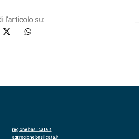
i l'articolo su:
regione.basilicata.it
agr.regione.basilicata.it