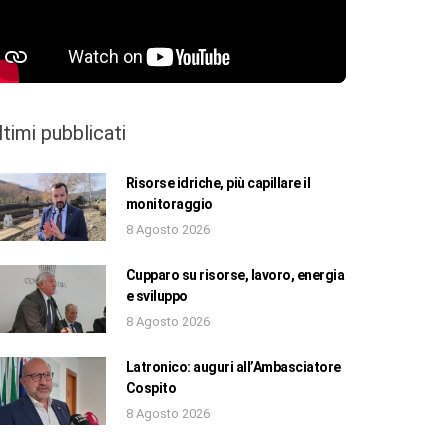
ltimi pubblicati
Risorse idriche, più capillare il
monitoraggio
8 Agosto 2026
Cupparo su risorse, lavoro, energia
e sviluppo
8 Agosto 2026
Latronico: auguri all’Ambasciatore
Cospito
8 Agosto 2026