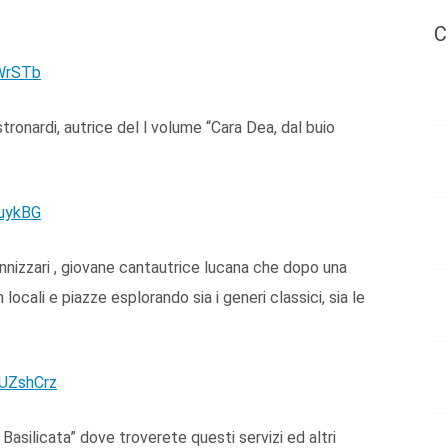
C
jWrSTb
ronardi, autrice del l volume “Cara Dea, dal buio
8uykBG
nizzari , giovane cantautrice lucana che dopo una
locali e piazze esplorando sia i generi classici, sia le
UZshCrz
 Basilicata” dove troverete questi servizi ed altri