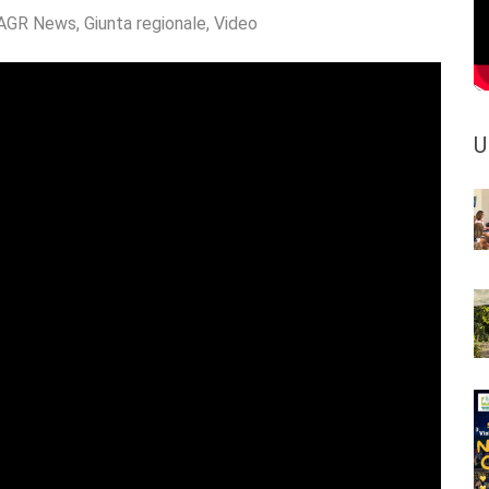
AGR News
,
Giunta regionale
,
Video
U