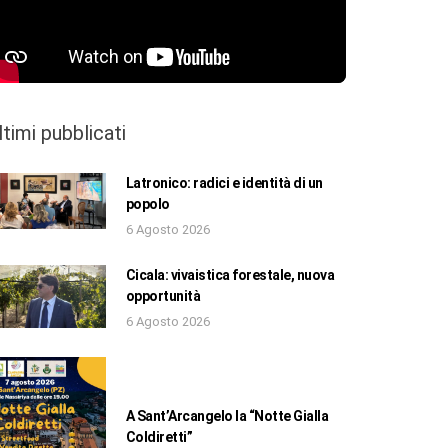
ltimi pubblicati
Latronico: radici e identità di un
popolo
6 Agosto 2026
Cicala: vivaistica forestale, nuova
opportunità
6 Agosto 2026
A Sant’Arcangelo la “Notte Gialla
Coldiretti”