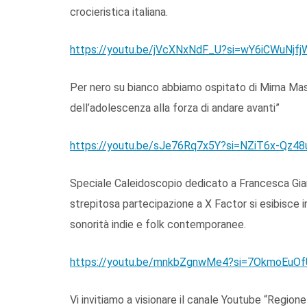
crocieristica italiana.
https://youtu.be/jVcXNxNdF_U?si=wY6iCWuNjf
Per nero su bianco abbiamo ospitato di Mirna Mast
dell’adolescenza alla forza di andare avanti”
https://youtu.be/sJe76Rq7x5Y?si=NZiT6x-Qz4
Speciale Caleidoscopio dedicato a Francesca Gian
strepitosa partecipazione a X Factor si esibisce in 
sonorità indie e folk contemporanee.
https://youtu.be/mnkbZgnwMe4?si=7OkmoEuOf
Vi invitiamo a visionare il canale Youtube “Regione