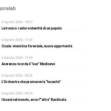
orrelati
6 Agosto 2026 - 18:27
Latronico: radici e identità di un popolo
6 Agosto 2026 - 17:43
Cicala: vivaistica forestale, nuova opportunità
6 Agosto 2026 - 12:29
Acerenza ricorda il “suo” Medioevo
6 Agosto 2026 - 09:32
L’Orchestra che promuove la “lucanità”
6 Agosto 2026 - 09:25
I lucani nel mondo, ecco l'”altra” Basilicata