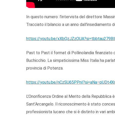
In questo numero: l’intervista del direttore Mass
Tracciato il bilancio a un anno dall’insediamento d
https://youtu.be/xXbQzJZzOUA?si=tbbtau279Bl
Past to Past il format di Pollinolandia finanziato
Buchicchio. La simpaticissima Miss Italia ha parlato
provincia di Potenza.
https://youtu.be/nCzSU65PPnI?si=aNa–pUDt4X
L’Onorificenza Ordine al Merito della Repubblica è 
Sant’Arcangelo. Il riconoscimento è stato conces
professionista lucano che si è distinto in vari ambit