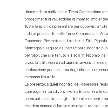
Un’immediata audizione in Terza Commissione cons
procedimenti di valutazione di impatto ambientale
tutte le azioni da presentare per opporvisi, a tut
nota al presidente della Terza Commissione Vince
Francesco Pietrantuono, i sindaci di Tito, Pignola
Montagna a seguito del partecipato incontro pubb
petrolio”, che si è tenuto a Tito il 1° febbraio, nel
civici, le istituzioni e i cittadini intervenuti hann
esplorazione per la ricerca degli idrocarburi prese
campano limitrofo.
La presenza, a quell’incontro, dell'assessore regi
convergenza tra i diversi livelli istituzionali e le 
pareri autorizzativi che gli enti territorialment
chiederà dunque di istituire un tavolo tecnico – ape