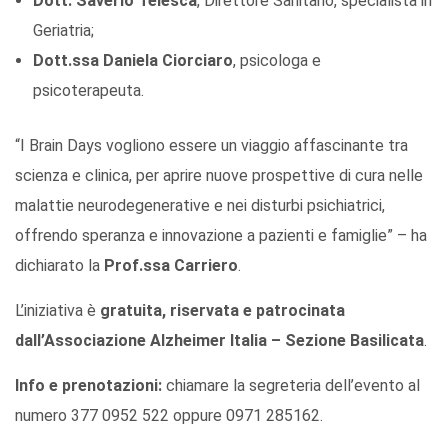
Dott. Saverio Telesca
, Direttore Sanitario, specialista in
Geriatria;
Dott.ssa Daniela Ciorciaro
, psicologa e
psicoterapeuta.
“I Brain Days vogliono essere un viaggio affascinante tra
scienza e clinica, per aprire nuove prospettive di cura nelle
malattie neurodegenerative e nei disturbi psichiatrici,
offrendo speranza e innovazione a pazienti e famiglie” – ha
dichiarato la
Prof.ssa Carriero
.
L’iniziativa è
gratuita, riservata e patrocinata
dall’Associazione Alzheimer Italia – Sezione Basilicata
.
Info e prenotazioni:
chiamare la segreteria dell’evento al
numero 377 0952 522 oppure 0971 285162.