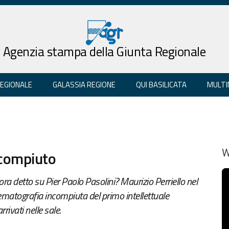
Agenzia stampa della Giunta Regionale
REGIONALE
GALASSIA REGIONE
QUI BASILICATA
MULTI
ncompiuto
W
a detto su Pier Paolo Pasolini? Maurizio Perriello nel
ematografia incompiuta del primo intellettuale
rivati nelle sale.