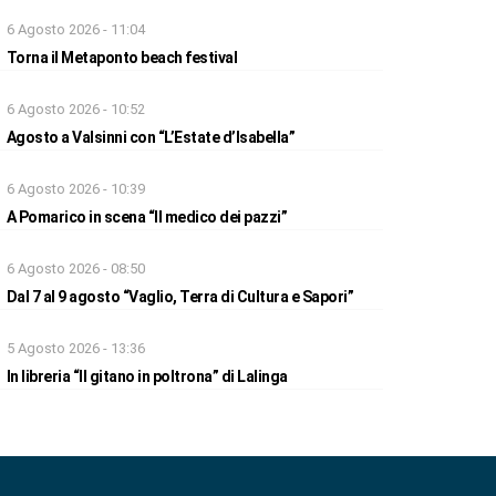
6 Agosto 2026 - 11:04
Torna il Metaponto beach festival
6 Agosto 2026 - 10:52
Agosto a Valsinni con “L’Estate d’Isabella”
6 Agosto 2026 - 10:39
A Pomarico in scena “Il medico dei pazzi”
6 Agosto 2026 - 08:50
Dal 7 al 9 agosto “Vaglio, Terra di Cultura e Sapori”
5 Agosto 2026 - 13:36
In libreria “Il gitano in poltrona” di Lalinga