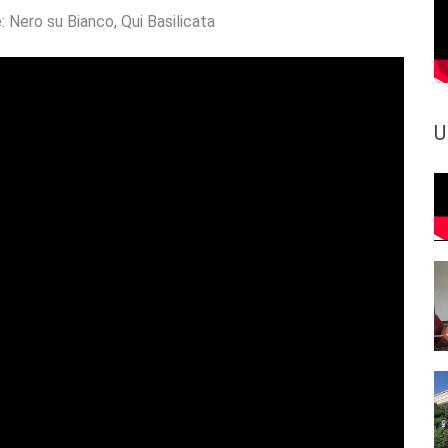
e:
Nero su Bianco
,
Qui Basilicata
U