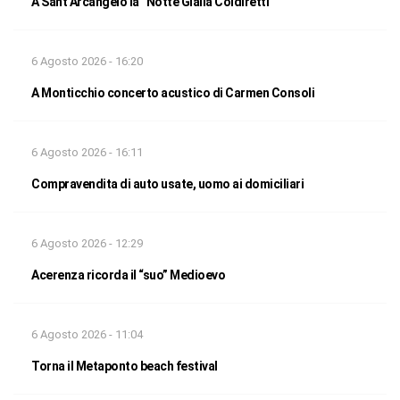
A Sant’Arcangelo la “Notte Gialla Coldiretti”
6 Agosto 2026 - 16:20
A Monticchio concerto acustico di Carmen Consoli
6 Agosto 2026 - 16:11
Compravendita di auto usate, uomo ai domiciliari
6 Agosto 2026 - 12:29
Acerenza ricorda il “suo” Medioevo
6 Agosto 2026 - 11:04
Torna il Metaponto beach festival