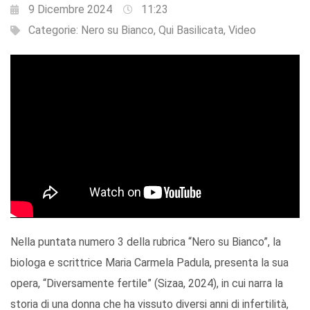
9 Dicembre 2024
11:23
Categorie:
Nero su Bianco
,
Qui Basilicata
,
Video
Nella puntata numero 3 della rubrica “Nero su Bianco”, la
biologa e scrittrice Maria Carmela Padula, presenta la sua
opera, “Diversamente fertile” (Sizaa, 2024), in cui narra la
storia di una donna che ha vissuto diversi anni di infertilità,