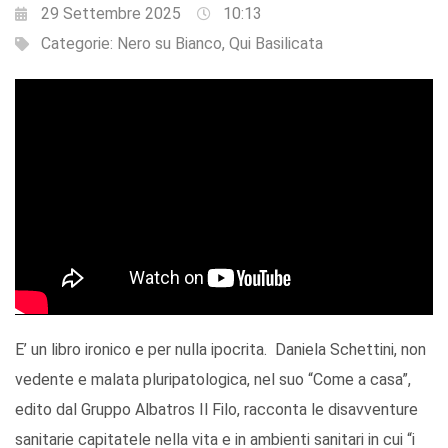
29 Settembre 2025
10:13
Categorie:
Nero su Bianco
,
Qui Basilicata
E’ un libro ironico e per nulla ipocrita. Daniela Schettini, non
vedente e malata pluripatologica, nel suo “Come a casa”,
edito dal Gruppo Albatros Il Filo, racconta le disavventure
sanitarie capitatele nella vita e in ambienti sanitari in cui “i