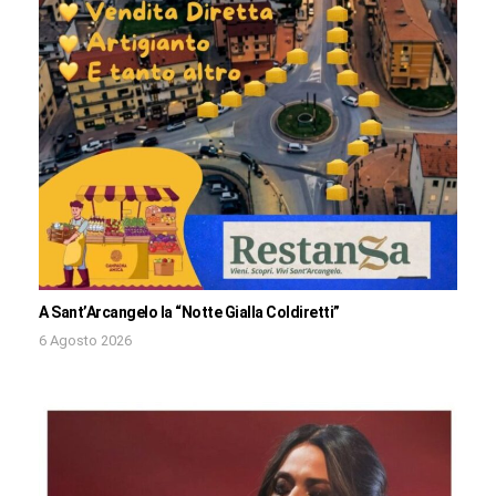
A Sant’Arcangelo la “Notte Gialla Coldiretti”
6 Agosto 2026