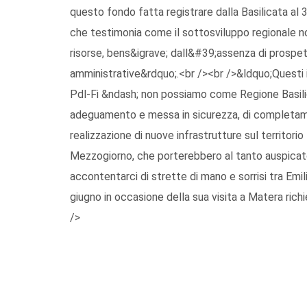
questo fondo fatta registrare dalla Basilicata al
che testimonia come il sottosviluppo regionale 
risorse, bens&igrave; dall&#39;assenza di prospe
amministrative&rdquo;.<br /><br />&ldquo;Questi i
Pdl-Fi &ndash; non possiamo come Regione Basilic
adeguamento e messa in sicurezza, di completam
realizzazione di nuove infrastrutture sul territori
Mezzogiorno, che porterebbero al tanto auspicato
accontentarci di strette di mano e sorrisi tra Emili
giugno in occasione della sua visita a Matera richi
/>