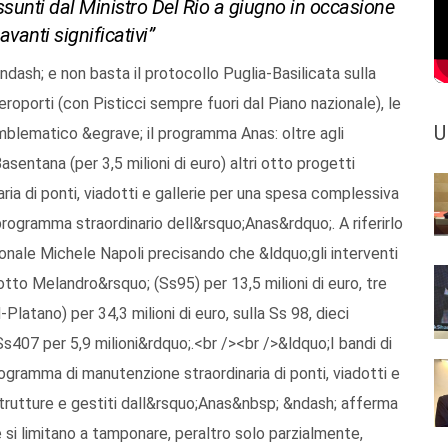
ssunti dal Ministro Del Rio a giugno in occasione
vanti significativi”
ndash; e non basta il protocollo Puglia-Basilicata sulla
eroporti (con Pisticci sempre fuori dal Piano nazionale), le
U
Emblematico &egrave; il programma Anas: oltre agli
asentana (per 3,5 milioni di euro) altri otto progetti
ria di ponti, viadotti e gallerie per una spesa complessiva
programma straordinario dell&rsquo;Anas&rdquo;. A riferirlo
ionale Michele Napoli precisando che &ldquo;gli interventi
dotto Melandro&rsquo; (Ss95) per 13,5 milioni di euro, tre
latano) per 34,3 milioni di euro, sulla Ss 98, dieci
a Ss407 per 5,9 milioni&rdquo;.<br /><br />&ldquo;I bandi di
ogramma di manutenzione straordinaria di ponti, viadotti e
astrutture e gestiti dall&rsquo;Anas&nbsp; &ndash; afferma
si limitano a tamponare, peraltro solo parzialmente,