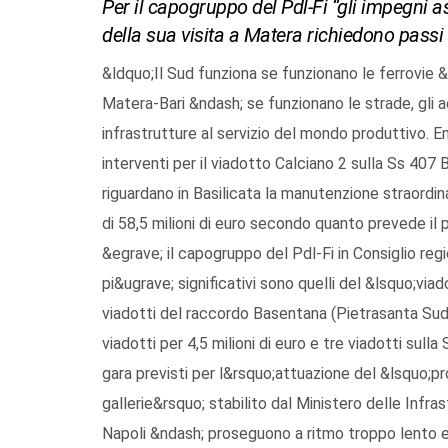
Per il capogruppo del Pdl-Fi “gli impegni a
della sua visita a Matera richiedono passi a
&ldquo;Il Sud funziona se funzionano le ferrovie &
Matera-Bari &ndash; se funzionano le strade, gli a
infrastrutture al servizio del mondo produttivo. 
interventi per il viadotto Calciano 2 sulla Ss 407 B
riguardano in Basilicata la manutenzione straordina
di 58,5 milioni di euro secondo quanto prevede il 
&egrave; il capogruppo del Pdl-Fi in Consiglio reg
pi&ugrave; significativi sono quelli del &lsquo;via
viadotti del raccordo Basentana (Pietrasanta Sud-P
viadotti per 4,5 milioni di euro e tre viadotti sull
gara previsti per l&rsquo;attuazione del &lsquo;pr
gallerie&rsquo; stabilito dal Ministero delle Infr
Napoli &ndash; proseguono a ritmo troppo lento e 