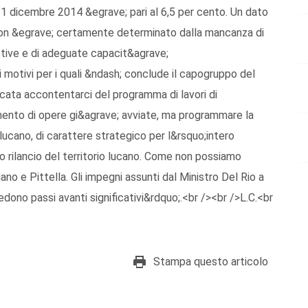
 31 dicembre 2014 &egrave; pari al 6,5 per cento. Un dato
non &egrave; certamente determinato dalla mancanza di
ttive e di adeguate capacit&agrave;
 motivi per i quali &ndash; conclude il capogruppo del
ata accontentarci del programma di lavori di
ento di opere gi&agrave; avviate, ma programmare la
o lucano, di carattere strategico per l&rsquo;intero
 rilancio del territorio lucano. Come non possiamo
ano e Pittella. Gli impegni assunti dal Ministro Del Rio a
edono passi avanti significativi&rdquo;.<br /><br />L.C.<br
Stampa questo articolo