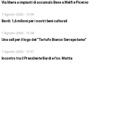
Via libera a impianti di accumulo Bess a Melfi e Picerno
7 Agosto 2026 - 15:59
Bardi: 1,6 milioni per i nostri beni culturali
7 Agosto 2026 - 13:58
Una call per il logo del “Tartufo Bianco Serrapotamo”
7 Agosto 2026 - 13:57
Incontro tra il Presidente Bardi e l’on. Mattia