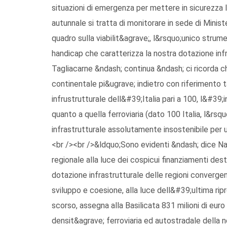
situazioni di emergenza per mettere in sicurezza l
autunnale si tratta di monitorare in sede di Minist
quadro sulla viabilit&agrave;, l&rsquo;unico strum
handicap che caratterizza la nostra dotazione inf
Tagliacarne &ndash; continua &ndash; ci ricorda ch
continentale pi&ugrave; indietro con riferimento t
infrustrutturale dell&#39;Italia pari a 100, l&#39;i
quanto a quella ferroviaria (dato 100 Italia, l&rsqu
infrastrutturale assolutamente insostenibile per 
<br /><br />&ldquo;Sono evidenti &ndash; dice Nap
regionale alla luce dei cospicui finanziamenti de
dotazione infrastrutturale delle regioni convergen
sviluppo e coesione, alla luce dell&#39;ultima r
scorso, assegna alla Basilicata 831 milioni di euro 
densit&agrave; ferroviaria ed autostradale della n