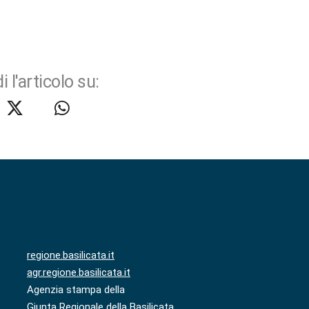
i l'articolo su:
regione.basilicata.it
agr.regione.basilicata.it
Agenzia stampa della
Giunta Regionale della Basilicata