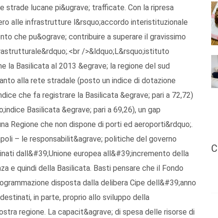
e strade lucane pi&ugrave; trafficate. Con la ripresa
ero alle infrastrutture l&rsquo;accordo interistituzionale
ento che pu&ograve; contribuire a superare il gravissimo
rastrutturale&rdquo;.<br />&ldquo;L&rsquo;istituto
e la Basilicata al 2013 &egrave; la regione del sud
anto alla rete stradale (posto un indice di dotazione
ndice che fa registrare la Basilicata &egrave; pari a 72,72)
o;indice Basilicata &egrave; pari a 69,26), un gap
una Regione che non dispone di porti ed aeroporti&rdquo;.
oli – le responsabilit&agrave; politiche del governo
C
stinati dall&#39;Unione europea all&#39;incremento della
za e quindi della Basilicata. Basti pensare che il Fondo
iprogrammazione disposta dalla delibera Cipe dell&#39;anno
destinati, in parte, proprio allo sviluppo della
ostra regione. La capacit&agrave; di spesa delle risorse di