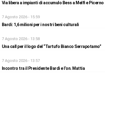
Via libera a impianti di accumulo Bess a Melfi e Picerno
7 Agosto 2026 - 15:59
Bardi: 1,6 milioni per i nostri beni culturali
7 Agosto 2026 - 13:58
Una call per il logo del “Tartufo Bianco Serrapotamo”
7 Agosto 2026 - 13:57
Incontro tra il Presidente Bardi e l’on. Mattia