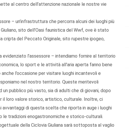
ette al centro dell’attenzione nazionale le nostre vie
ssore – un’infrastruttura che percorra alcuni dei luoghi più
 Giuliano, sito dell’Oasi faunistica del Wwf, ove è stato
la cripta del Peccato Originale, sito rupestre ipogeo,
a evidenziato l’assessore – intendiamo fornire al territorio
onomica, lo sport e le attività all’aria aperta fanno bene
o anche l’occasione per visitare luoghi incantevoli e
disponiamo nel nostro territorio. Queste meritevoli
d un pubblico più vasto, sia di adulti che di giovani, dopo
l loro valore storico, artistico, culturale. Inoltre, ci
 avvantaggi di questa scelta che riporta in auge i luoghi
no le tradizioni enogastronomiche e storico-culturali.
gettuale della Ciclovia Giuliana sarà sottoposta al vaglio