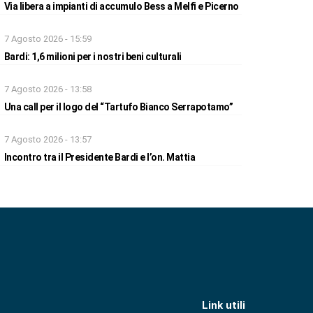
Via libera a impianti di accumulo Bess a Melfi e Picerno
7 Agosto 2026 - 15:59
Bardi: 1,6 milioni per i nostri beni culturali
7 Agosto 2026 - 13:58
Una call per il logo del “Tartufo Bianco Serrapotamo”
7 Agosto 2026 - 13:57
Incontro tra il Presidente Bardi e l’on. Mattia
Link utili