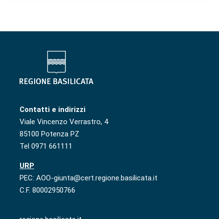
Contatti e indirizzi
Viale Vincenzo Verrastro, 4
85100 Potenza PZ
Tel 0971 661111
URP
PEC: AOO-giunta@cert.regione.basilicata.it
C.F. 80002950766