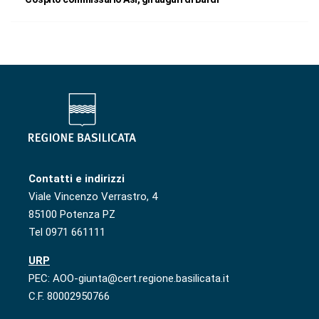
Contatti e indirizzi
Viale Vincenzo Verrastro, 4
85100 Potenza PZ
Tel 0971 661111
URP
PEC: AOO-giunta@cert.regione.basilicata.it
C.F. 80002950766