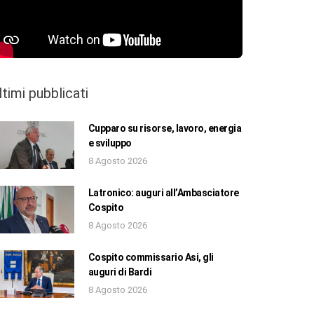
ltimi pubblicati
Cupparo su risorse, lavoro, energia
e sviluppo
8 Agosto 2026
Latronico: auguri all’Ambasciatore
Cospito
8 Agosto 2026
Cospito commissario Asi, gli
auguri di Bardi
8 Agosto 2026