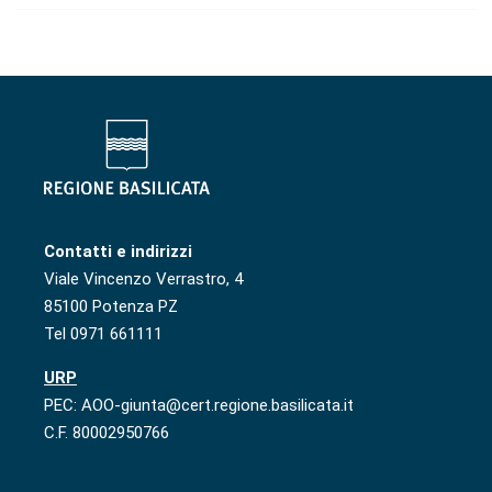
Contatti e indirizzi
Viale Vincenzo Verrastro, 4
85100 Potenza PZ
Tel 0971 661111
URP
PEC: AOO-giunta@cert.regione.basilicata.it
C.F. 80002950766