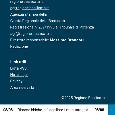
regione.basilicata.it
agr.regione.basilicata.it
Agenzia stampa della
Giunta Regionale della Basilicata
Registrazione n. 209/1995 al Tribunale di Potenza
agr@regione.basilicata.it
Direttore responsabile:
Massimo Brancati
Redazione
Link utili
Lista RSS
Note legali
Privacy
Area riservata
©2025 Regione Basilicata
08
/
08
:
Risorse idriche, più capillare il monitoraggio
08
/
08
:
Cup