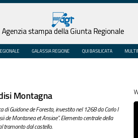
Agenzia stampa della Giunta Regionale
REGIONALE
GALASSIA REGIONE
QUI BASILICATA
MULTI
ndisi Montagna
W
ica di Guidone de Foresta, investito nel 1268 da Carlo I
sii de Montanea et Ansiae”. Elemento centrale della
al tramonto dal castello.