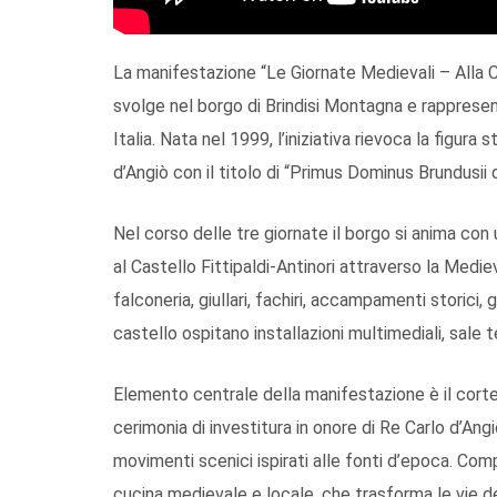
La manifestazione “Le Giornate Medievali – Alla Co
svolge nel borgo di Brindisi Montagna e rappresent
Italia. Nata nel 1999, l’iniziativa rievoca la figura
d’Angiò con il titolo di “Primus Dominus Brundusi
Nel corso delle tre giornate il borgo si anima con
al Castello Fittipaldi-Antinori attraverso la Medie
falconeria, giullari, fachiri, accampamenti storici
castello ospitano installazioni multimediali, sale 
Elemento centrale della manifestazione è il corte
cerimonia di investitura in onore di Re Carlo d’Ang
movimenti scenici ispirati alle fonti d’epoca. Com
cucina medievale e locale, che trasforma le vie d