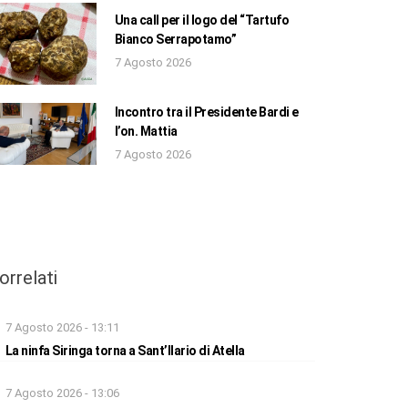
Una call per il logo del “Tartufo
Bianco Serrapotamo”
7 Agosto 2026
Incontro tra il Presidente Bardi e
l’on. Mattia
7 Agosto 2026
orrelati
7 Agosto 2026 - 13:11
La ninfa Siringa torna a Sant’Ilario di Atella
7 Agosto 2026 - 13:06