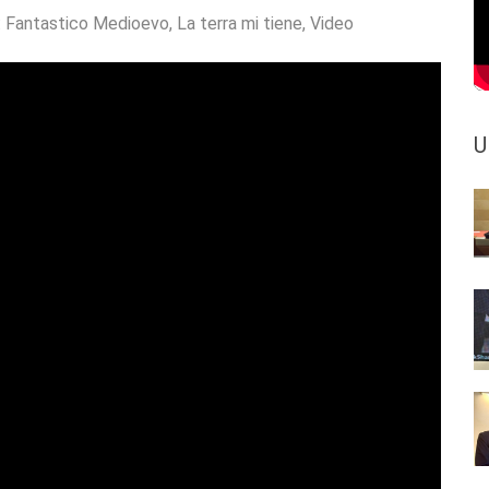
:
Fantastico Medioevo
,
La terra mi tiene
,
Video
U