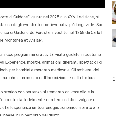
rte di Guidone”, giunta nel 2025 alla XXVII edizione, si
a uno degli eventi storico-rievocativi più longevi del Sud
 storica di Guidone de Foresta, investito nel 1268 da Carlo I
i de Montanea et Ansiae”.
 un ricco programma di attività: visite guidate in costume
val Experience, mostre, animazioni itineranti, spettacoli di
, giochi per bambini e mercato medievale. Gli ambienti del
tematiche e un museo dell’Inquisizione e della tortura.
C
o storico con partenza al tramonto dal castello e la
iò, ricostruita fedelmente con testi in latino volgare e
pleta l’esperienza un tour enogastronomico ispirato alla
el paese in un percorso del gusto.