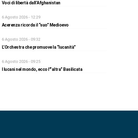
Voci di libertà dall’Afghanistan
6 Agosto 2026 - 12:29
Acerenza ricorda il “suo” Medioevo
6 Agosto 2026 - 09:32
L’Orchestra che promuove la “lucanità”
6 Agosto 2026 - 09:25
I lucani nel mondo, ecco l'”altra” Basilicata