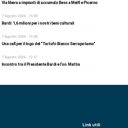
Via libera a impianti di accumulo Bess a Melfi e Picerno
7 Agosto 2026 - 15:59
Bardi: 1,6 milioni per i nostri beni culturali
7 Agosto 2026 - 13:58
Una call per il logo del “Tartufo Bianco Serrapotamo”
7 Agosto 2026 - 13:57
Incontro tra il Presidente Bardi e l’on. Mattia
Link utili