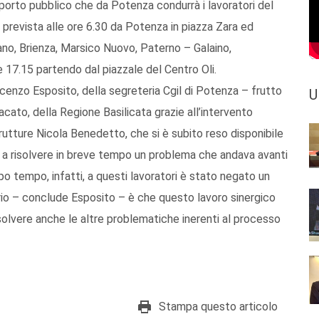
asporto pubblico che da Potenza condurrà i lavoratori del
è prevista alle ore 6.30 da Potenza in piazza Zara ed
ano, Brienza, Marsico Nuovo, Paterno – Galaino,
le 17.15 partendo dal piazzale del Centro Oli.
ncenzo Esposito, della segreteria Cgil di Potenza – frutto
U
acato, della Regione Basilicata grazie all’intervento
trutture Nicola Benedetto, che si è subito reso disponibile
l e a risolvere in breve tempo un problema che andava avanti
po tempo, infatti, a questi lavoratori è stato negato un
urio – conclude Esposito – è che questo lavoro sinergico
isolvere anche le altre problematiche inerenti al processo
Stampa questo articolo