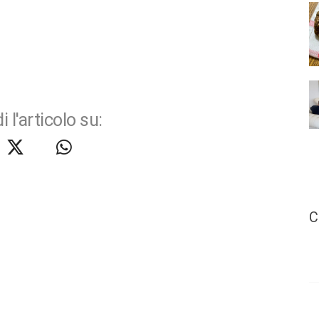
i l'articolo su:
C