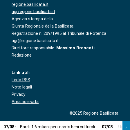
regione.basilicata.it
agr.regione.basilicata.it
Agenzia stampa della
Giunta Regionale della Basilicata
Registrazione n. 209/1995 al Tribunale di Potenza
agr@regione.basilicata.it
Direttore responsabile:
Massimo Brancati
Redazione
Link utili
Lista RSS
Note legali
Privacy
Area riservata
©2025 Regione Basilicata
07
/
08
:
Bardi: 1,6 milioni per i nostri beni culturali
07
/
08
:
Una ca