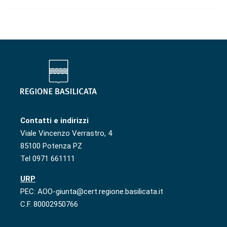
Contatti e indirizzi
Viale Vincenzo Verrastro, 4
85100 Potenza PZ
Tel 0971 661111
URP
PEC: AOO-giunta@cert.regione.basilicata.it
C.F. 80002950766