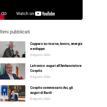
ltimi pubblicati
Cupparo su risorse, lavoro, energia
e sviluppo
8 Agosto 2026
Latronico: auguri all’Ambasciatore
Cospito
8 Agosto 2026
Cospito commissario Asi, gli
auguri di Bardi
8 Agosto 2026