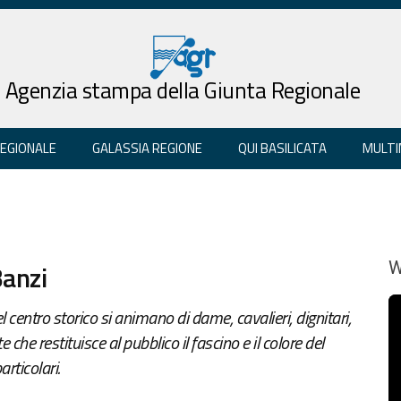
Agenzia stampa della Giunta Regionale
REGIONALE
GALASSIA REGIONE
QUI BASILICATA
MULTI
Banzi
W
el centro storico si animano di dame, cavalieri, dignitari,
che restituisce al pubblico il fascino e il colore del
rticolari.