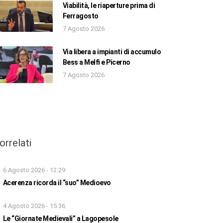
Viabilità, le riaperture prima di
Ferragosto
7 Agosto 2026
Via libera a impianti di accumulo
Bess a Melfi e Picerno
7 Agosto 2026
orrelati
6 Agosto 2026 - 12:29
Acerenza ricorda il “suo” Medioevo
4 Agosto 2026 - 15:36
Le “Giornate Medievali” a Lagopesole