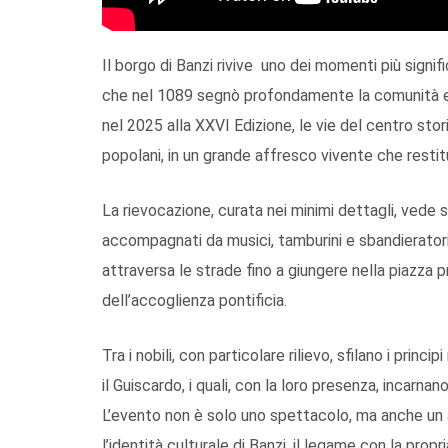
Il borgo di Banzi rivive uno dei momenti più signific
che nel 1089 segnò profondamente la comunità e il
nel 2025 alla XXVI Edizione, le vie del centro stori
popolani, in un grande affresco vivente che restitu
La rievocazione, curata nei minimi dettagli, vede s
accompagnati da musici, tamburini e sbandieratori. T
attraversa le strade fino a giungere nella piazza p
dell’accoglienza pontificia.
Tra i nobili, con particolare rilievo, sfilano i pri
il Guiscardo, i quali, con la loro presenza, incarnano
L’evento non è solo uno spettacolo, ma anche un a
l’identità culturale di Banzi, il legame con la propri