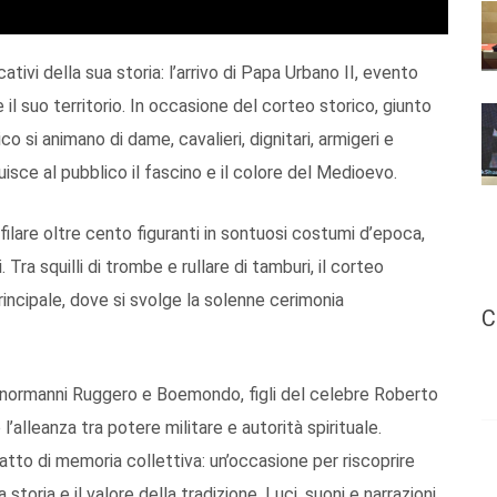
ativi della sua storia: l’arrivo di Papa Urbano II, evento
 suo territorio. In occasione del corteo storico, giunto
co si animano di dame, cavalieri, dignitari, armigeri e
isce al pubblico il fascino e il colore del Medioevo.
filare oltre cento figuranti in sontuosi costumi d’epoca,
ra squilli di trombe e rullare di tamburi, il corteo
rincipale, dove si svolge la solenne cerimonia
C
ncipi normanni Ruggero e Boemondo, figli del celebre Roberto
 l’alleanza tra potere militare e autorità spirituale.
tto di memoria collettiva: un’occasione per riscoprire
a storia e il valore della tradizione. Luci, suoni e narrazioni