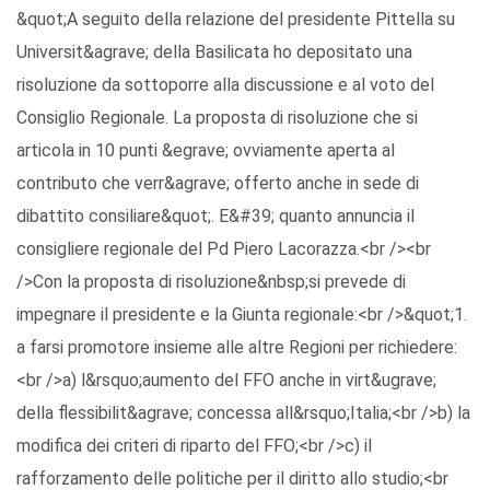
&quot;A seguito della relazione del presidente Pittella su
Universit&agrave; della Basilicata ho depositato una
risoluzione da sottoporre alla discussione e al voto del
Consiglio Regionale. La proposta di risoluzione che si
articola in 10 punti &egrave; ovviamente aperta al
contributo che verr&agrave; offerto anche in sede di
dibattito consiliare&quot;. E&#39; quanto annuncia il
consigliere regionale del Pd Piero Lacorazza.<br /><br
/>Con la proposta di risoluzione&nbsp;si prevede di
impegnare il presidente e la Giunta regionale:<br />&quot;1.
a farsi promotore insieme alle altre Regioni per richiedere:
<br />a) l&rsquo;aumento del FFO anche in virt&ugrave;
della flessibilit&agrave; concessa all&rsquo;Italia;<br />b) la
modifica dei criteri di riparto del FFO;<br />c) il
rafforzamento delle politiche per il diritto allo studio;<br