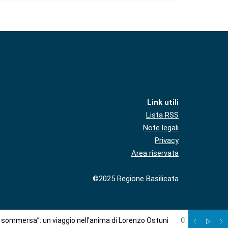
Link utili
Lista RSS
Note legali
Privacy
Area riservata
©2025 Regione Basilicata
à sommersa”: un viaggio nell’anima di Lorenzo Ostuni
07
/
08
:
Più c