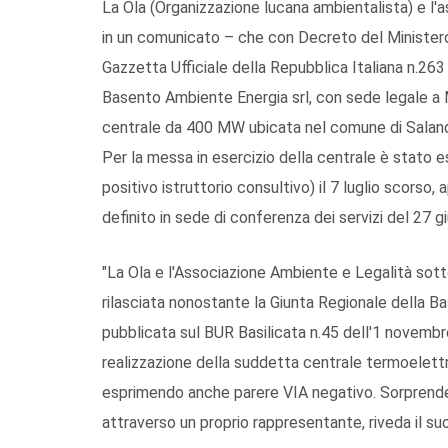
La Ola (Organizzazione lucana ambientalista) e l
in un comunicato – che con Decreto del Ministero
Gazzetta Ufficiale della Repubblica Italiana n.263
Basento Ambiente Energia srl, con sede legale a M
centrale da 400 MW ubicata nel comune di Salandra
Per la messa in esercizio della centrale è stato 
positivo istruttorio consultivo) il 7 luglio scorso
definito in sede di conferenza dei servizi del 27 g
"La Ola e l'Associazione Ambiente e Legalità sott
rilasciata nonostante la Giunta Regionale della B
pubblicata sul BUR Basilicata n.45 dell'1 novemb
realizzazione della suddetta centrale termoelettr
esprimendo anche parere VIA negativo. Sorprende 
attraverso un proprio rappresentante, riveda il su