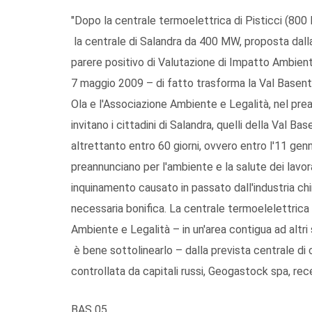
"Dopo la centrale termoelettrica di Pisticci (800
la centrale di Salandra da 400 MW, proposta dall
parere positivo di Valutazione di Impatto Ambien
7 maggio 2009 – di fatto trasforma la Val Basento 
Ola e l'Associazione Ambiente e Legalità, nel prea
invitano i cittadini di Salandra, quelli della Val Bas
altrettanto entro 60 giorni, ovvero entro l'11 genn
preannunciano per l'ambiente e la salute dei lavora
inquinamento causato in passato dall'industria ch
necessaria bonifica. La centrale termoelelettric
Ambiente e Legalità – in un'area contigua ad altri
è bene sottolinearlo – dalla prevista centrale di
controllata da capitali russi, Geogastock spa, re
BAS 05