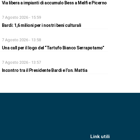
Via libera a impianti di accumulo Bess a Melfi e Picerno
7 Agosto 2026 - 15:59
Bardi: 1,6 milioni per i nostri beni culturali
7 Agosto 2026 - 13:58
Una call per il logo del “Tartufo Bianco Serrapotamo”
7 Agosto 2026 - 13:57
Incontro tra il Presidente Bardi e l’on. Mattia
Link utili