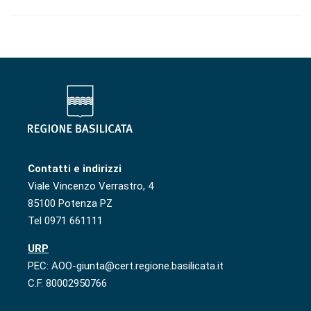
Contatti e indirizzi
Viale Vincenzo Verrastro, 4
85100 Potenza PZ
Tel 0971 661111
URP
PEC: AOO-giunta@cert.regione.basilicata.it
C.F. 80002950766