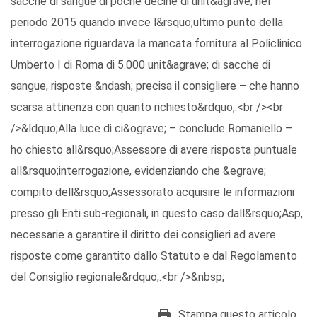
sacche di sangue di poche decine di unit&agrave; nel
periodo 2015 quando invece l&rsquo;ultimo punto della
interrogazione riguardava la mancata fornitura al Policlinico
Umberto I di Roma di 5.000 unit&agrave; di sacche di
sangue, risposte &ndash; precisa il consigliere – che hanno
scarsa attinenza con quanto richiesto&rdquo;.<br /><br
/>&ldquo;Alla luce di ci&ograve; – conclude Romaniello –
ho chiesto all&rsquo;Assessore di avere risposta puntuale
all&rsquo;interrogazione, evidenziando che &egrave;
compito dell&rsquo;Assessorato acquisire le informazioni
presso gli Enti sub-regionali, in questo caso dall&rsquo;Asp,
necessarie a garantire il diritto dei consiglieri ad avere
risposte come garantito dallo Statuto e dal Regolamento
del Consiglio regionale&rdquo;.<br />&nbsp;
Stampa questo articolo