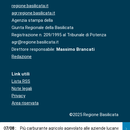
regione.basilicata.it
agr.regione.basilicata.it
Agenzia stampa della
Giunta Regionale della Basilicata
Registrazione n. 209/1995 al Tribunale di Potenza
agr@regione.basilicata.it
Direttore responsabile:
Massimo Brancati
Redazione
Link utili
Lista RSS
Note legali
Privacy
Area riservata
©2025 Regione Basilicata
07
/
08
:
Più carburante agricolo agevolato alle aziende lucane
0