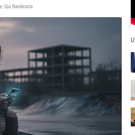
e:
Qui Basilicata
U