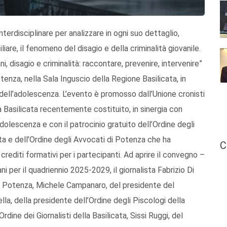
erdisciplinare per analizzare in ogni suo dettaglio,
iare, il fenomeno del disagio e della criminalità giovanile.
, disagio e criminalità: raccontare, prevenire, intervenire”
enza, nella Sala Inguscio della Regione Basilicata, in
 dell’adolescenza. L’evento è promosso dall’Unione cronisti
a Basilicata recentemente costituito, in sinergia con
’adolescenza e con il patrocinio gratuito dell’Ordine degli
ta e dell’Ordine degli Avvocati di Potenza che ha
C
rediti formativi per i partecipanti. Ad aprire il convegno –
 per il quadriennio 2025-2029, il giornalista Fabrizio Di
o di Potenza, Michele Campanaro, del presidente del
lla, della presidente dell’Ordine degli Piscologi della
rdine dei Giornalisti della Basilicata, Sissi Ruggi, del