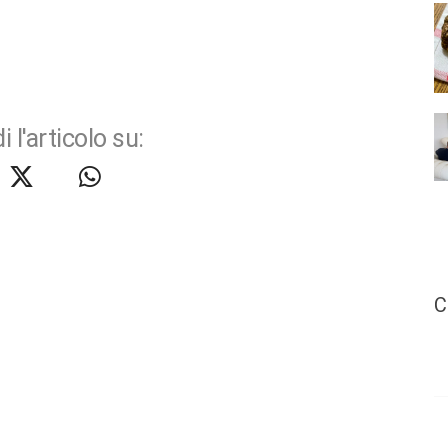
i l'articolo su:
C