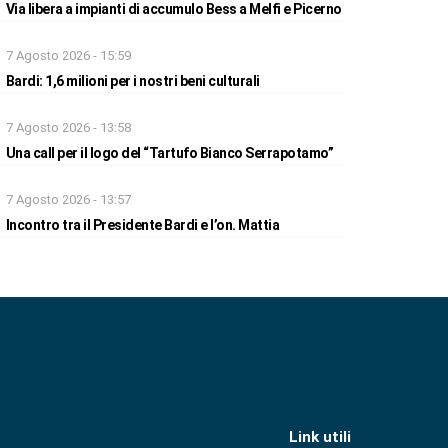
Via libera a impianti di accumulo Bess a Melfi e Picerno
7 Agosto 2026 - 15:59
Bardi: 1,6 milioni per i nostri beni culturali
7 Agosto 2026 - 13:58
Una call per il logo del “Tartufo Bianco Serrapotamo”
7 Agosto 2026 - 13:57
Incontro tra il Presidente Bardi e l’on. Mattia
Link utili