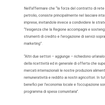
Nell’affermare che “la forza del contratto di rete
petrolio, consiste principalmente nel lasciare int
imprese, invitandole invece a condividere le strat
“l’esigenza che la Regione accompagni e sostenga
strumenti di credito e l’erogazione di servizi sop
marketing”.
“Altri due settori – aggiunge – richiedono un’analog
della ricettività ed in generale di offerta che super
mercati internazionali le nostre produzioni alimen
remuneratività e reddito ai nostri agricoltori. In t
benefici per l’economia locale e l’occupazione sono 
programma di spesa comunitaria”.