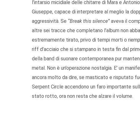
l’intarsio micidiale delle chitarre di Mara e Antoni
Giuseppe, capace di interpretare al meglio la dop
aggressività. Se
“Break this silence”
aveva il compi
altre sei tracce che completano l’album non abbas
estremamente tirato, privo di tempi morti o riempi
riff d’acciaio che si stampano in testa fin dal p
della band di suonare contemporanea pur mantenend
metal. Non è un’operazione nostalgia. E’ un mani
ancora molto da dire, se masticato e risputato fuor
Serpent Circle accendono un faro importante sulla
stato rotto, ora non resta che alzare il volume.