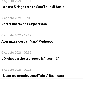
7 Agosto 2026 - 13:11
La ninfa Siringa torna a Sant’Ilario di Atella
7 Agosto 2026 - 13:06
Voci di libertà dall’Afghanistan
6 Agosto 2026 - 12:29
Acerenza ricorda il “suo” Medioevo
6 Agosto 2026 - 09:32
L’Orchestra che promuove la “lucanità”
6 Agosto 2026 - 09:25
I lucani nel mondo, ecco l'”altra” Basilicata