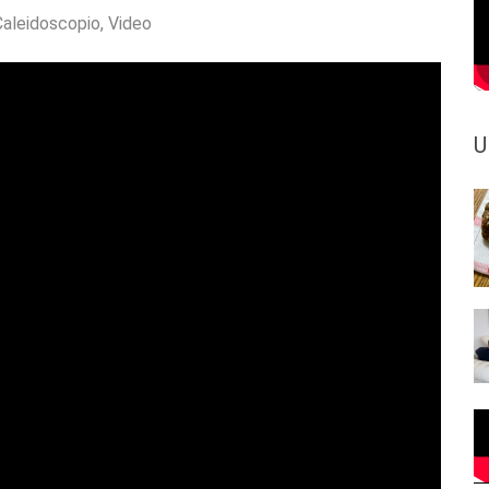
Caleidoscopio
,
Video
U