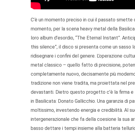
C’è un momento preciso in cui il passato smette d
momento, per la scena heavy metal della Basilicata
loro album d’esordio, “The Eternal Instant”. Antici
this silence”, il disco si presenta come un sasso 
ridisegnare i confini del genere. L’operazione cult
metal classico – quello fatto di precisione, poten
completamente nuovo, decisamente più moderno. Il
tradizione non viene tradita, ma proiettata nel 
devastanti. Dietro questo progetto c’è la firma e la
in Basilicata: Donato Gallicchio. Una garanzia d
moltissimo, investendo energia e credibilità. Al s
intergenerazionale che fa della coesione la sua a
basso dettare i tempi insieme alla batteria tellur