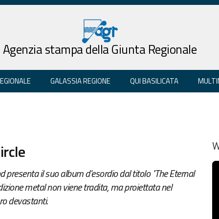
Agenzia stampa della Giunta Regionale
REGIONALE
GALASSIA REGIONE
QUI BASILICATA
MULTI
ircle
W
nd presenta il suo album d'esordio dal titolo "The Eternal
radizione metal non viene tradita, ma proiettata nel
o devastanti.