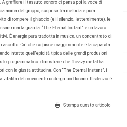
o. A graffiare il tessuto sonoro ci pensa poi la voce di
pia anima del gruppo, sospesa tra melodia e pura
to di rompere il ghiaccio (e il silenzio, letteralmente), le
sano mai la guardia. “The Eternal Instant” è un lavoro
tivi. È energia pura tradotta in musica, un concentrato di
rimo ascolto. Ciò che colpisce maggiormente è la capacità
o intatta quell’epicità tipica delle grandi produzioni
festo programmatico: dimostrare che l’heavy metal ha
i con la giusta attitudine. Con “The Eternal Instant”, i
 vitalità del movimento underground lucano. Il silenzio è
Stampa questo articolo