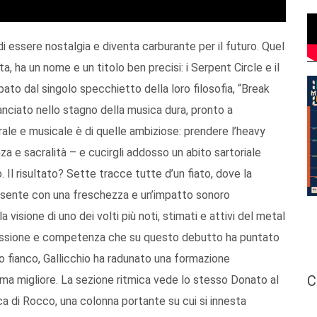
i essere nostalgia e diventa carburante per il futuro. Quel
, ha un nome e un titolo ben precisi: i Serpent Circle e il
pato dal singolo specchietto della loro filosofia, “Break
lanciato nello stagno della musica dura, pronto a
urale e musicale è di quelle ambiziose: prendere l’heavy
za e sacralità – e cucirgli addosso un abito sartoriale
 risultato? Sette tracce tutte d’un fiato, dove la
presente con una freschezza e un’impatto sonoro
 visione di uno dei volti più noti, stimati e attivi del metal
i passione e competenza che su questo debutto ha puntato
uo fianco, Gallicchio ha radunato una formazione
C
rma migliore. La sezione ritmica vede lo stesso Donato al
ica di Rocco, una colonna portante su cui si innesta