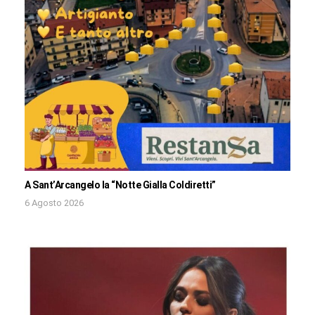
A Sant’Arcangelo la “Notte Gialla Coldiretti”
6 Agosto 2026