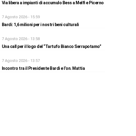
Via libera a impianti di accumulo Bess a Melfi e Picerno
7 Agosto 2026 - 15:59
Bardi: 1,6 milioni per i nostri beni culturali
7 Agosto 2026 - 13:58
Una call per il logo del “Tartufo Bianco Serrapotamo”
7 Agosto 2026 - 13:57
Incontro tra il Presidente Bardi e l’on. Mattia