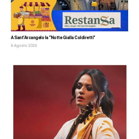
A Sant’Arcangelo la “Notte Gialla Coldiretti”
6 Agosto 2026