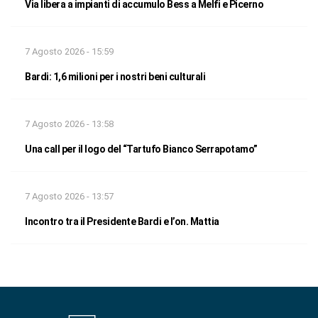
Via libera a impianti di accumulo Bess a Melfi e Picerno
7 Agosto 2026 - 15:59
Bardi: 1,6 milioni per i nostri beni culturali
7 Agosto 2026 - 13:58
Una call per il logo del “Tartufo Bianco Serrapotamo”
7 Agosto 2026 - 13:57
Incontro tra il Presidente Bardi e l’on. Mattia