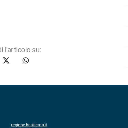
i l'articolo su:
regione.basilicata.it